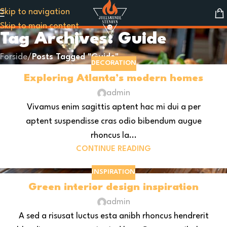
Skip to navigation
Skip to main content
Tag Archives: Guide
Forside
/
Posts Tagged "Guide"
DECORATION
Exploring Atlanta’s modern homes
admin
Vivamus enim sagittis aptent hac mi dui a per
aptent suspendisse cras odio bibendum augue
rhoncus la...
CONTINUE READING
INSPIRATION
Green interior design inspiration
admin
A sed a risusat luctus esta anibh rhoncus hendrerit